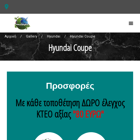
Αρχική
/
Gallery
/
Hyundai
/
Hyundai Coupe
Hyundai Coupe
Προσφορές
Με κάθε τοποθέτηση ΔΩΡΟ έλεγχος
ΚΤΕΟ αξίας
"80 ΕΥΡΩ"