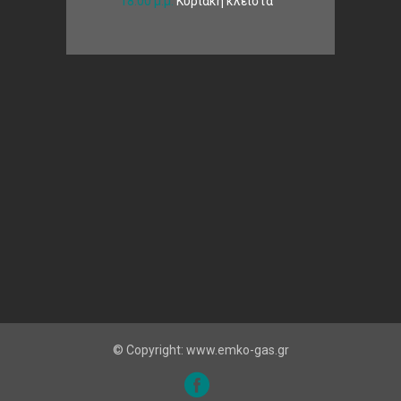
18:00 μ.μ.
Κυριακή κλειστά
© Copyright: www.emko-gas.gr