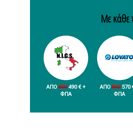
Με κάθε 
ΑΠΟ
600
490 € +
ΑΠΟ
600
570 
ФПА
ФПА