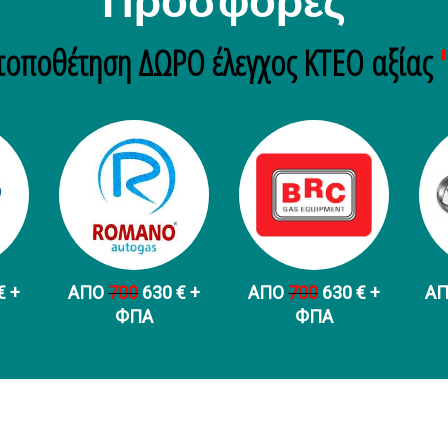
Προσφορές
τοποθέτηση ΔΩΡΟ έλεγχος ΚΤΕΟ αξίας
€ +
ΑΠΟ
700
630 € +
ΑΠΟ
700
630 € +
Α
ФПА
ФПА