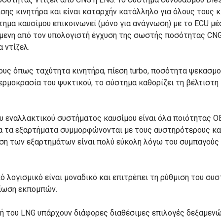
σης κινητήρα και είναι καταρχήν κατάλληλο για όλους τους κ
τημα καυσίμου επικοινωνεί (μόνο για ανάγνωση) με το ECU μ
ενη από τον υπολογιστή έγχυση της σωστής ποσότητας CNG 
 ντίζελ.
ς όπως ταχύτητα κινητήρα, πίεση turbo, ποσότητα ψεκασμού
θερμοκρασία του ψυκτικού, το σύστημα καθορίζει τη βέλτιστη 
ου εναλλακτικού συστήματος καυσίμου είναι όλα ποιότητας O
λα τα εξαρτήματα συμμορφώνονται με τους αυστηρότερους κα
ση των εξαρτημάτων είναι πολύ εύκολη λόγω του συμπαγούς
ό λογισμικό είναι μοναδικό και επιτρέπει τη ρύθμιση του συ
είωση εκπομπών.
 ή του LNG υπάρχουν διάφορες διαθέσιμες επιλογές δεξαμενώ