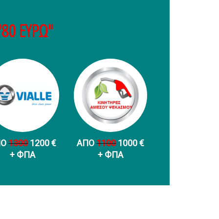
"80 ΕΥΡΩ"
ΠΟ
1300
1200 €
ΑΠΟ
1100
1000 €
+ ФПА
+ ФПА