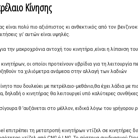
τρέλαιο Κίνησης
ς είναι πολύ πιο αξιόπιστος κι ανθεκτικός από τον βενζινοκ
ιτήσεις γι’ αυτών είναι υψηλές.
ια την μακροχρόνια αντοχή του κινητήρα ,είναι η λίπανση του
κινητήρων, οι οποίοι προτείνουν υβρίδια για τη λειτουργία π
αυξηθούν τα χιλιόμετρα ανάμεσα στην αλλαγή των λαδιών
κίνητο που δουλεύει με πετρέλαιο-μεθάνιο,θα έχει λάδια με π
, δηλαδή ο κινητήρας θα λειτουργεί υπό καλύτερες συνθήκες
σίγουρα θ ’αυξάνεται στο μέλλον, ειδικά λόγω του γρήγορου 
el επιτρέπει τη μετατροπή κινητήρων ντίζελ σε κινητήρες δι
σότητας ντίζελ από CNG ή LNG. Το σύστημα συνδυασμού Dies