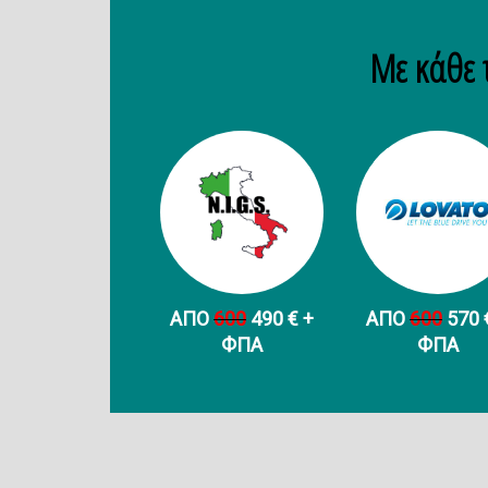
Με κάθε 
ΑΠΟ
600
490 € +
ΑΠΟ
600
570 
ФПА
ФПА