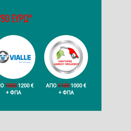
"80 ΕΥΡΩ"
ΠΟ
1300
1200 €
ΑΠΟ
1100
1000 €
+ ФПА
+ ФПА