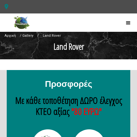
Αρχική
/
Gallery
/
Land Rover
Land Rover
Προσφορές
Με κάθε τοποθέτηση ΔΩΡΟ έλεγχος
ΚΤΕΟ αξίας
"80 ΕΥΡΩ"