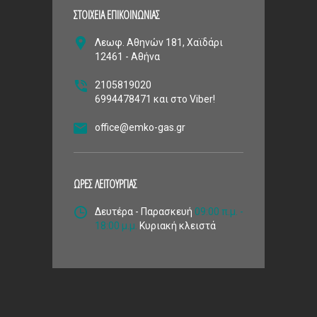
ΣΤΟΙΧΕΙΑ ΕΠΙΚΟΙΝΩΝΙΑΣ
Λεωφ. Αθηνών 181, Χαϊδάρι
12461 - Αθήνα
2105819020
6994478471 και στο Viber!
office@emko-gas.gr
ΩΡΕΣ ΛΕΙΤΟΥΡΓΙΑΣ
Δευτέρα - Παρασκευή
09:00 π.μ. -
18:00 μ.μ.
Κυριακή κλειστά