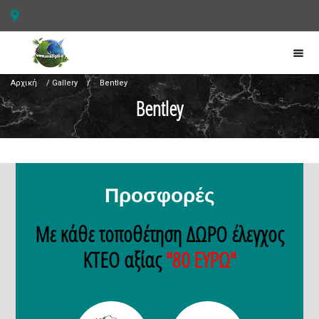
Αρχική
/
Gallery
/
Bentley
Bentley
Προσφορές
Με κάθε τοποθέτηση ΔΩΡΟ έλεγχος
ΚΤΕΟ αξίας
"80 ΕΥΡΩ"