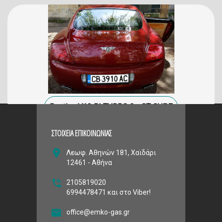
Bentley V12 BI TURBO 2 - GT CUPE
ΣΤΟΙΧΕΙΑ ΕΠΙΚΟΙΝΩΝΙΑΣ
Λεωφ. Αθηνών 181, Χαϊδάρι
12461 - Αθήνα
2105819020
6994478471 και στο Viber!
office@emko-gas.gr